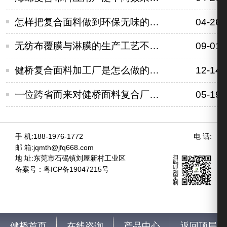
怎样把复合面料做到环保无味的呢？
04-26
无纺布覆膜与淋膜的生产工艺不同有什么效果
09-01
健桥复合面料加工厂是怎么做的才能得到消费者的信任?
12-14
一位跨省而来对健桥面料复合厂家称赞的客户
05-19
手 机:188-1976-1772
电 话:
邮 箱:jqmth@jfq668.com
扫
地 址:东莞市石碣镇刘屋新村工业区
码
即
备案号：
粤ICP备19047215号
刻
定
制
健桥首页
在线咨询
产品中心
返回顶层